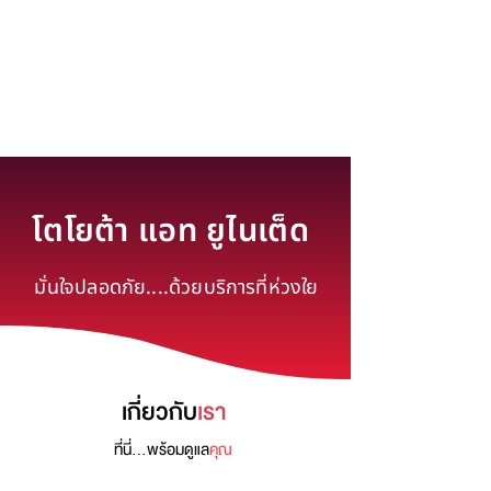
โตโยต้า แอท ยูไนเต็ด
โตโยต้า แอท ยูไนเต็ด
มั่นใจปลอดภัย....ด้วยบริการที่ห่วงใย
เกี่ยวกับ
เรา
ที่นี่...พร้อมดูแล
คุณ