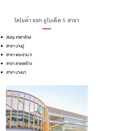
โตโยต้า แอท ยูไนเต็ด 5 สาขา
สนญ.เทพารักษ์
สาขา บางปู
สาขา พระราม 3
สาขา ลาดพร้าว
สาขา บางนา