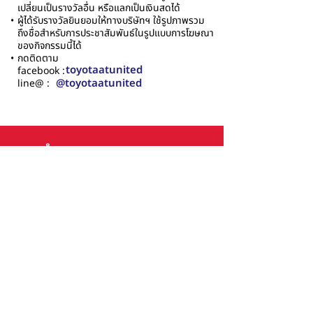
เปลี่ยนเป็นรางวัลอื่น หรือแลกเป็นเงินสดได้
•
ผู้ได้รับรางวัลยินยอมให้ทางบริษัทฯ ใช้รูปภาพรวม
ถึงชื่อสำหรับการประชาสัมพันธ์ในรูปแบบการโฆษณา
ของกิจกรรมนี้ได้
•
กดติดตาม
toyotaatunited
facebook :
@toyotaatunited
line@ :
เวลาทำการ
ศูนย์บริการ
เปิดบริการทุกวัน
08.00 - 17.00
น.
โชว์รูมฝ่ายขาย
เปิดบริการทุกวัน
08.00 - 18.00
น.