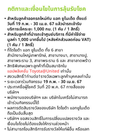
กติกาและเงื่อนไขในการลุ้นรับโชค
•
สำหรับลูกค้าออกรถใหม่กับ แอท ยูไนเต็ด ตั้งแต่
วันที่ 19 ก.พ. - 30 เม.ย. 67
แล้วนำรถเข้ารับ
บริการเช็คระยะ 1,000 กม.
(1 คัน / 1 สิทธิ์)
•
สำหรับลูกค้าที่นำรถเข้าศูนย์บริการ ที่มีค่าใช้
จ่าย
มูลค่า 1,000 บาทขึ้นไป (หลังหักส่วน
ลด
ก่อน VAT)
(1 คัน / 1 สิทธิ์)
•
ที่โตโยต้า แอท ยูไนเต็ด ทั้ง 6 สาขา
สำนักงานใหญ่เทพารักษ์, สาขาบางนา,
สาขาบางปู,
สาขาพระราม 3
, สาขาพระราม 6
และ สาขาลาดพร้าว
•
สิทธิพิเศษเฉพาะลูกค้าที่เป็นสมาชิกใน
แอปพลิเคชั่น Toyota@United
เท่านั้น
•
สงวนสิทธิ์1ท่านต่อ1รางวัล
เฉพาะลูกค้าบุคคลเท่านั้น
•
ระยะเวลาร่วมกิจกรรม
19 ก.พ. - 30 เม.ย. 67
•
ประกาศชื่อผู้โชคดี วันที่ 20 พ.ค. 67
ทางสื่อของ
บริษัทฯ
•
พนักงานของบริษัทฯ และ บริษัทในเครือ
ไม่
สามารถ
เข้าร่วมกิจกรรมนี้ได้
•
ผลการตัดสินรางวัลของบริษัท โตโยต้า แอทยูไนเต็ด
ถือเป็นอันสิ้นสุด
•
บริษัทฯ ขอสงวนสิทธิ์ในการเปลี่ยนแปลงรางวัล และ
เงื่อนไขโดยไม่ต้องแจ้งให้ทราบ
ล่วงหน้า
•
ไม่สามารถโอนสิทธิการรับรางวัลให้แก่ผู้อื่น หรือแลก