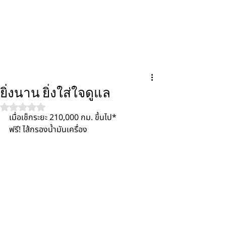
โตโยต้า แอท ยูไนเต็ด
ยิ่งนาน ยิ่งใส่ใจดูแล
ได้รับ NaN เต็ม 5 ดาว
เมื่อเช็กระยะ 210,000 กม. ขึ้นไป*
ฟรี! ไส้กรองน้ำมันเครื่อง